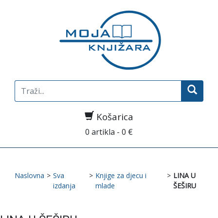
Search
for:
Košarica
0 artikla - 0 €
Naslovna
>
Sva
>
Knjige za djecu i
>
LINA U
izdanja
mlade
ŠEŠIRU