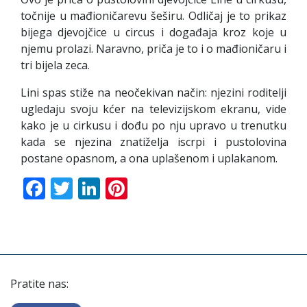
točnije u mađioničarevu šeširu. Odličaj je to prikaz
bijega djevojčice u circus i događaja kroz koje u
njemu prolazi. Naravno, priča je to i o mađioničaru i
tri bijela zeca.
Lini spas stiže na neočekivan način: njezini roditelji
ugledaju svoju kćer na televizijskom ekranu, vide
kako je u cirkusu i dođu po nju upravo u trenutku
kada se njezina znatiželja iscrpi i pustolovina
postane opasnom, a ona uplašenom i uplakanom.
Facebook
Twitter
LinkedIn
Pinterest
Pratite nas: