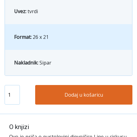
Uvez:
tvrdi
Format:
26 x 21
Nakladnik:
Sipar
Dodaj u košaricu
O knjizi
Ovo je priča o pustolovini djevojčice Line u cirkusu,