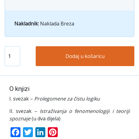
Nakladnik:
Naklada Breza
Dodaj u košaricu
O knjizi
I. svezak –
Prolegomene za čistu logiku
II. svezak –
Istraživanja o fenomenologiji i teoriji
spoznaje
(u dva dijela)
Facebook
Twitter
LinkedIn
Pinterest