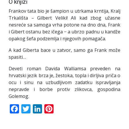
O knjizi
Frankov tata bio je šampion u utrkama krntija, Kralj
Trkališta – Gilbert Veliki! Ali kad zbog užasne
nesreće sa samoga vrha potone na dno dna, Frank
i Gibert ostanu bez ičega − a ubrzo padnu u kandže
opakog šefa podzemlja i njegovih pomagača.
A kad Giberta bace u zatvor, samo ga Frank može
spasiti…
Deveti roman Davida Walliamsa preveden na
hrvatski jezik brza je, žestoka, topla i dirljiva priča o
ocu i sinu na uzbudljivom zadatku ispravljanja
nepravde i borbe protiv zlikovca, gospodina
Golemog.
Facebook
Twitter
LinkedIn
Pinterest