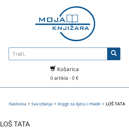
Search
for:
Košarica
0 artikla - 0 €
Naslovna
>
Sva izdanja
>
Knjige za djecu i mlade
>
LOŠ TATA
LOŠ TATA