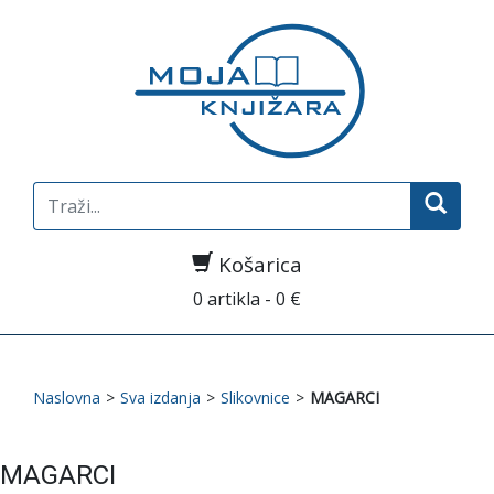
Search
for:
Košarica
0 artikla - 0 €
Naslovna
>
Sva izdanja
>
Slikovnice
>
MAGARCI
MAGARCI