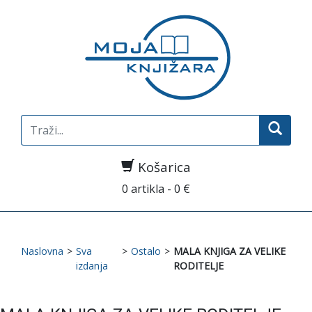
Search
for:
Košarica
0 artikla - 0 €
Naslovna
>
Sva
>
Ostalo
>
MALA KNJIGA ZA VELIKE
izdanja
RODITELJE