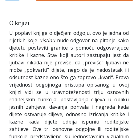
O knjizi
U poplavi knjiga o dječjem odgoju, ovo je jedna od
rijetkih koje
uistinu
nude odgovor na pitanje kako
djetetu postaviti granice s pomoću odgovarajuće
kritike i kazne. Stav koji autori zastupaju jest da
ljubavi nikada nije previše, da „previše“ ljubavi ne
može „pokvariti“ dijete, nego da je nedostatak ili
odsutnost kazne ono što ga zapravo „kvari“. Prava
vrijednost odgojnoga pristupa opisanog u ovoj
knjizi vidi se u uravnoteženosti triju osnovnih
roditeljskih funkcija: postavljanja ciljeva u obliku
jasnih zahtjeva, davanja pohvala i nagrada kada
dijete ostvaruje ciljeve, odnosno izricanja kritike i
kazne kada dijete odbija ispuniti roditeljske
zahtjeve. Ove tri osnovne odgojne ili roditeljske
funkcije predstavljene su jednostavnim vizualnim