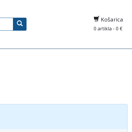
Košarica
0 artikla - 0 €