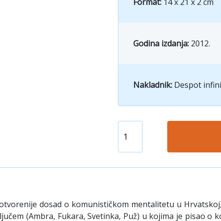
Format:
14 x 21 x 2 cm
Godina izdanja:
2012.
Nakladnik:
Despot infin
otvorenije dosad o komunističkom mentalitetu u Hrvatskoj, a
ljučem (Ambra, Fukara, Svetinka, Puž) u kojima je pisao o ko