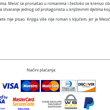
imima. Mesić se pronašao u romanima i žestoko se krenuo obr
za stvaranje jednog od protagonista u književnim djelima k
ete nije pisao. Knjiga više nije roman s ključem, jer je Me
Načini plaćanja: