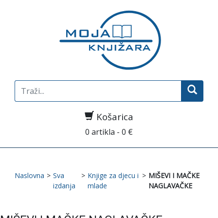
Search
for:
Košarica
0 artikla - 0 €
Naslovna
>
Sva
>
Knjige za djecu i
>
MIŠEVI I MAČKE
izdanja
mlade
NAGLAVAČKE