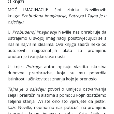
O knjizi
MOĆ IMAGINACIJE čini zbirka Nevilleovih
knjiga:
Probuđena imaginacija
,
Potraga
i
Tajna
je u
osjećaju
.
U
Probuđenoj imaginaciji
Neville nas ohrabruje da
ustrajemo u svojoj imaginaciji poistovjećujući se s
našim najvišim idealima. Ova knjiga sadrži neke od
autorovih najpoznatijih alata za promjenu
unutarnje i vanjske stvarnosti.
U knjizi
Potraga
autor opisuje vlastita iskustva
duhovne preobrazbe, koja su mu potvrdila
istinitost i učinkovitost znanja koje je prenosio.
Tajna je u osjećaju
govori o umijeću ostvarivanja
želja i praktičnim alatima s pomoću kojih dostižemo
željena stanja. „Vi ste ono što vjerujete da jeste“,
kaže Neville, neumorno nas potičući na promjenu
koncepta kojeg imamo o sebi. „Zato živite u