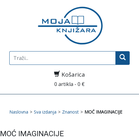
Search
for:
Košarica
0 artikla - 0 €
Naslovna
>
Sva izdanja
>
Znanost
>
MOĆ IMAGINACIJE
MOĆ IMAGINACIJE