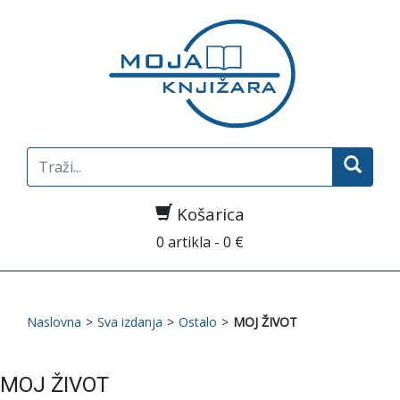
Search
for:
Košarica
0 artikla - 0 €
Naslovna
>
Sva izdanja
>
Ostalo
>
MOJ ŽIVOT
MOJ ŽIVOT