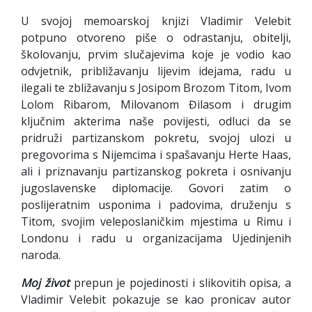
U svojoj memoarskoj knjizi Vladimir Velebit
potpuno otvoreno piše o odrastanju, obitelji,
školovanju, prvim slučajevima koje je vodio kao
odvjetnik, približavanju lijevim idejama, radu u
ilegali te zbližavanju s Josipom Brozom Titom, Ivom
Lolom Ribarom, Milovanom Đilasom i drugim
ključnim akterima naše povijesti, odluci da se
pridruži partizanskom pokretu, svojoj ulozi u
pregovorima s Nijemcima i spašavanju Herte Haas,
ali i priznavanju partizanskog pokreta i osnivanju
jugoslavenske diplomacije. Govori zatim o
poslijeratnim usponima i padovima, druženju s
Titom, svojim veleposlaničkim mjestima u Rimu i
Londonu i radu u organizacijama Ujedinjenih
naroda.
Moj život
prepun je pojedinosti i slikovitih opisa, a
Vladimir Velebit pokazuje se kao pronicav autor