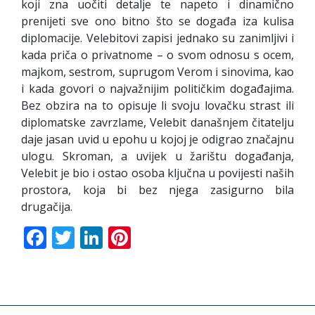
koji zna uočiti detalje te napeto i dinamično
prenijeti sve ono bitno što se događa iza kulisa
diplomacije. Velebitovi zapisi jednako su zanimljivi i
kada priča o privatnome – o svom odnosu s ocem,
majkom, sestrom, suprugom Verom i sinovima, kao
i kada govori o najvažnijim političkim događajima.
Bez obzira na to opisuje li svoju lovačku strast ili
diplomatske zavrzlame, Velebit današnjem čitatelju
daje jasan uvid u epohu u kojoj je odigrao značajnu
ulogu. Skroman, a uvijek u žarištu događanja,
Velebit je bio i ostao osoba ključna u povijesti naših
prostora, koja bi bez njega zasigurno bila
drugačija.
Facebook
Twitter
LinkedIn
Pinterest