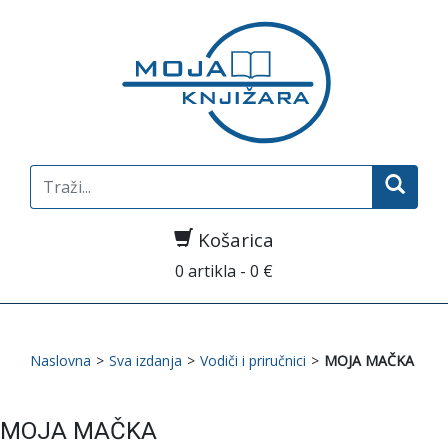
Search
for:
Košarica
0 artikla - 0 €
Naslovna
>
Sva izdanja
>
Vodiči i priručnici
>
MOJA MAČKA
MOJA MAČKA