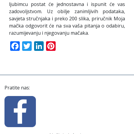
ljubimcu postat će jednostavna i ispunit će vas
zadovoljstvom. Uz obilje zanimljivih podataka,
savjeta stručnjaka i preko 200 slika, priručnik Moja
mačka odgovorit će na sva vaša pitanja o odabiru,
razumijevanju i njegovanju mačaka.
Facebook
Twitter
LinkedIn
Pinterest
Pratite nas: