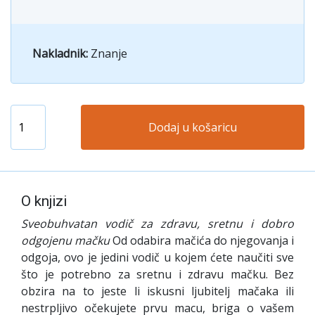
Nakladnik:
Znanje
Dodaj u košaricu
O knjizi
Sveobuhvatan vodič za zdravu, sretnu i dobro
odgojenu mačku
Od odabira mačića do njegovanja i
odgoja, ovo je jedini vodič u kojem ćete naučiti sve
što je potrebno za sretnu i zdravu mačku. Bez
obzira na to jeste li iskusni ljubitelj mačaka ili
nestrpljivo očekujete prvu macu, briga o vašem