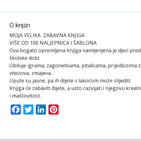
O knjizi
MOJA VELIKA ZABAVNA KNJIGA
VIŠE OD 100 NALJEPNICA I ŠABLONA
Ova bogato opremljena knjiga namijenjena je djeci pred
školske dobi.
Obiluje igrama, zagonetkama, pitalicama, prijedlozima z
vitezova, zmajeva…
Upute su jasne, pa ih dijete s lakoćom može slijediti.
Knjiga će zabaviti dijete, a usto razvijati i njegovu kreat
i maštovitost.
Facebook
Twitter
LinkedIn
Pinterest