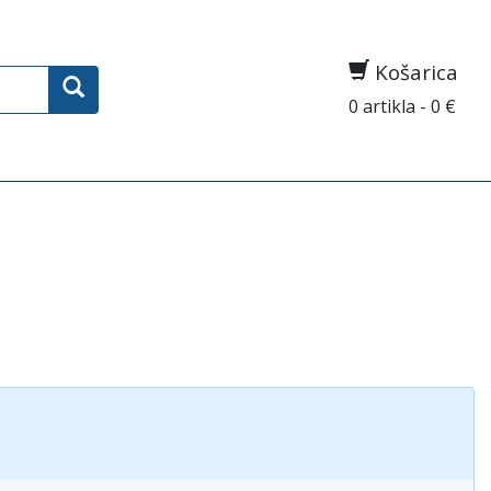
Košarica
0 artikla - 0 €