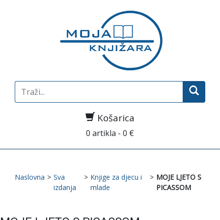
Search
for:
Košarica
0 artikla - 0 €
Naslovna
>
Sva
>
Knjige za djecu i
>
MOJE LJETO S
izdanja
mlade
PICASSOM