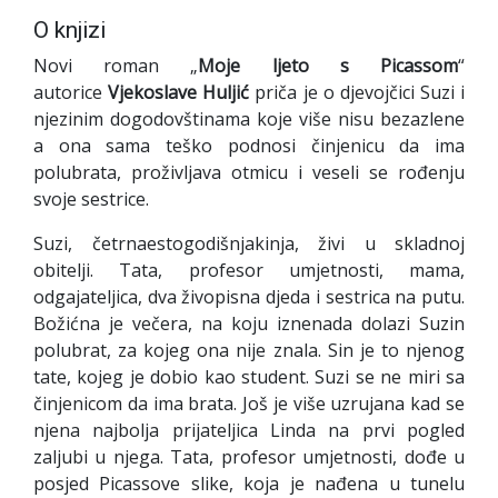
O knjizi
Novi roman „
Moje ljeto s Picassom
“
autorice
Vjekoslave Huljić
priča je o djevojčici Suzi i
njezinim dogodovštinama koje više nisu bezazlene
a ona sama teško podnosi činjenicu da ima
polubrata, proživljava otmicu i veseli se rođenju
svoje sestrice.
Suzi, četrnaestogodišnjakinja, živi u skladnoj
obitelji. Tata, profesor umjetnosti, mama,
odgajateljica, dva živopisna djeda i sestrica na putu.
Božićna je večera, na koju iznenada dolazi Suzin
polubrat, za kojeg ona nije znala. Sin je to njenog
tate, kojeg je dobio kao student. Suzi se ne miri sa
činjenicom da ima brata. Još je više uzrujana kad se
njena najbolja prijateljica Linda na prvi pogled
zaljubi u njega. Tata, profesor umjetnosti, dođe u
posjed Picassove slike, koja je nađena u tunelu