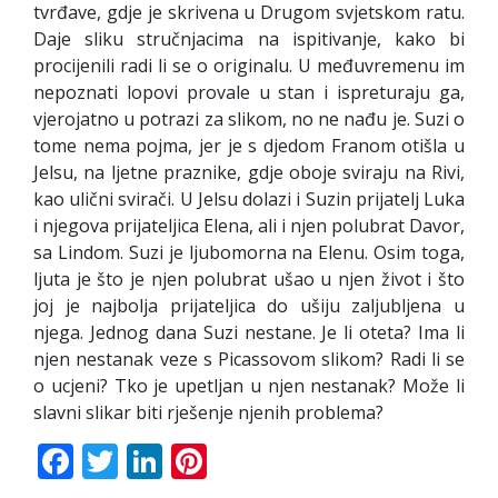
tvrđave, gdje je skrivena u Drugom svjetskom ratu.
Daje sliku stručnjacima na ispitivanje, kako bi
procijenili radi li se o originalu. U međuvremenu im
nepoznati lopovi provale u stan i ispreturaju ga,
vjerojatno u potrazi za slikom, no ne nađu je. Suzi o
tome nema pojma, jer je s djedom Franom otišla u
Jelsu, na ljetne praznike, gdje oboje sviraju na Rivi,
kao ulični svirači. U Jelsu dolazi i Suzin prijatelj Luka
i njegova prijateljica Elena, ali i njen polubrat Davor,
sa Lindom. Suzi je ljubomorna na Elenu. Osim toga,
ljuta je što je njen polubrat ušao u njen život i što
joj je najbolja prijateljica do ušiju zaljubljena u
njega. Jednog dana Suzi nestane. Je li oteta? Ima li
njen nestanak veze s Picassovom slikom? Radi li se
o ucjeni? Tko je upetljan u njen nestanak? Može li
slavni slikar biti rješenje njenih problema?
Facebook
Twitter
LinkedIn
Pinterest