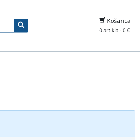
Košarica
0 artikla - 0 €