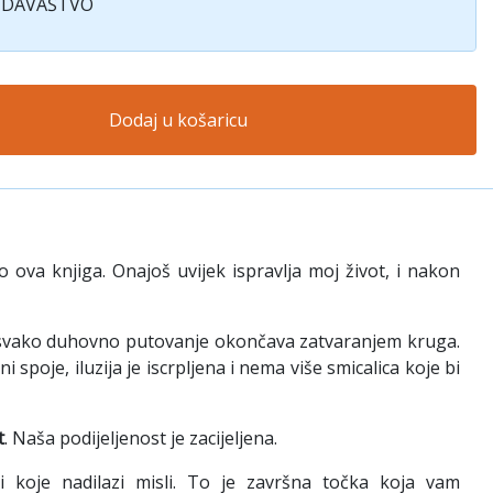
ZDAVAŠTVO
Dodaj u košaricu
o ova knjiga. Onajoš uvijek ispravlja moj život, i nakon
 se svako duhovno putovanje okončava zatvaranjem kruga.
spoje, iluzija je iscrpljena i nema više smicalica koje bi
t
. Naša podijeljenost je zacijeljena.
 koje nadilazi misli. To je završna točka koja vam