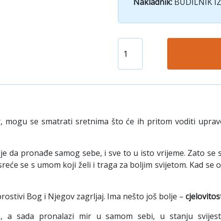
Nakladnik:
BUDILNIK I
r, mogu se smatrati sretnima što će ih pritom voditi uprav
elje da pronađe samog sebe, i sve to u isto vrijeme. Zato
eće se s umom koji želi i traga za boljim svijetom. Kad se oni 
rostivi Bog i Njegov zagrljaj. Ima nešto još bolje –
cjelovitos
a sada pronalazi mir u samom sebi, u stanju svijesti