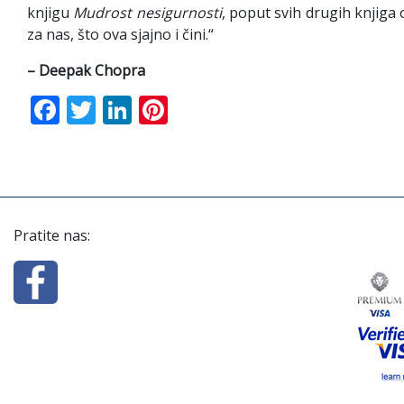
knjigu
Mudrost
nesigurnosti
, poput svih drugih knjiga
za nas, što ova sjajno i čini.“
– Deepak Chopra
Facebook
Twitter
LinkedIn
Pinterest
Pratite nas: