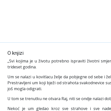
O knjizi
„Svi kojima je u životu potrebno ispraviti životni smje
trideset godina.
Um se nalazi u kovitlacu želje da pobjegne od sebe i ž
Prestravljeni um koji bježi od strahota svakodnevice susr
još mogla odigrati.
U tom se trenutku ne otvara Raj, niti se ondje nalazi dob
Nekoć je um gledao kroz sve strahove i sve nade, 