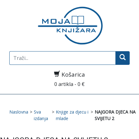
Search
for:
Košarica
0 artikla - 0 €
Naslovna
>
Sva
>
Knjige za djecu i
>
NAJGORA DJECA NA
izdanja
mlade
SVIJETU 2