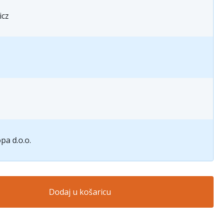
icz
pa d.o.o.
Dodaj u košaricu