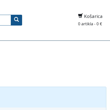
Košarica
0 artikla - 0 €