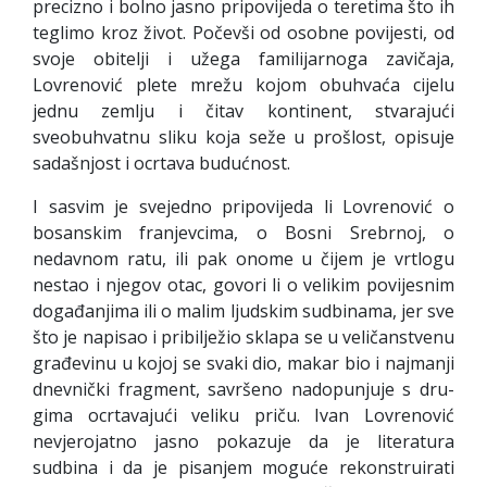
precizno i bolno jasno pripovijeda o teretima što ih
teglimo kroz život. Počevši od osobne povijesti, od
svoje obitelji i užega familijarnoga za­vičaja,
Lovrenović plete mrežu kojom obuhvaća cijelu
jednu zemlju i čitav kontinent, stvarajući
sveobuhvatnu sliku koja seže u prošlost, opisuje
sadašnjost i ocrtava budućnost.
I sasvim je svejedno pripovijeda li Lovrenović o
bosanskim franjevcima, o Bosni Srebrnoj, o
nedavnom ratu, ili pak onome u čijem je vrtlogu
nestao i njegov otac, govori li o velikim povijesnim
događanjima ili o malim ljudskim sudbinama, jer sve
što je napisao i pribilježio sklapa se u veličanstvenu
građevinu u kojoj se svaki dio, makar bio i najmanji
dnevnički fragment, savršeno nadopunjuje s dru­
gima ocrtavajući veliku priču. Ivan Lovrenović
nevjerojatno jasno pokazuje da je literatura
sudbina i da je pisanjem moguće rekonstruirati