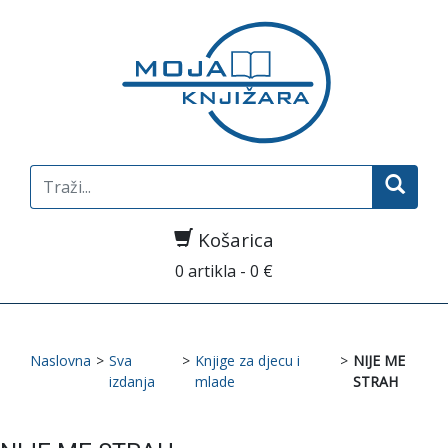
Search
for:
Košarica
0 artikla - 0 €
Naslovna
>
Sva
>
Knjige za djecu i
>
NIJE ME
izdanja
mlade
STRAH