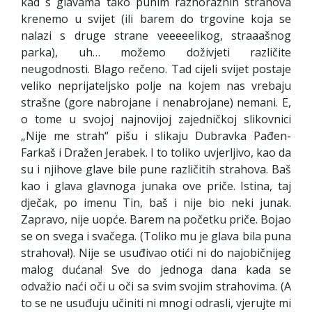
kad s glavama tako punim raznoraznih strahova
krenemo u svijet (ili barem do trgovine koja se
nalazi s druge strane veeeeelikog, straaašnog
parka), uh… možemo doživjeti različite
neugodnosti. Blago rečeno. Tad cijeli svijet postaje
veliko neprijateljsko polje na kojem nas vrebaju
strašne (gore nabrojane i nenabrojane) nemani. E,
o tome u svojoj najnovijoj zajedničkoj slikovnici
„Nije me strah“ pišu i slikaju Dubravka Pađen-
Farkaš i Dražen Jerabek. I to toliko uvjerljivo, kao da
su i njihove glave bile pune različitih strahova. Baš
kao i glava glavnoga junaka ove priče. Istina, taj
dječak, po imenu Tin, baš i nije bio neki junak.
Zapravo, nije uopće. Barem na početku priče. Bojao
se on svega i svačega. (Toliko mu je glava bila puna
strahova!). Nije se usuđivao otići ni do najobičnijeg
malog dućana! Sve do jednoga dana kada se
odvažio naći oči u oči sa svim svojim strahovima. (A
to se ne usuđuju učiniti ni mnogi odrasli, vjerujte mi