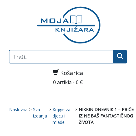
Search
for:
Košarica
0 artikla - 0 €
Naslovna
>
Sva
>
Knjige za
>
NIKKIN DNEVNIK 1 – PRIČE
izdanja
djecu i
IZ NE BAŠ FANTASTIČNOG
mlade
ŽIVOTA