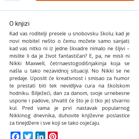
O knjizi
Kad vas roditelji presele u snobovsku školu; kad je
novi mobitel nešto o čemu možete samo sanjati;
kad vas nitko ni iz jedne škvadre nimalo ne šljivi –
mislite li da je život fantastičan? E, pa, ne misli ni
Nikki Maxwell, četrnaestogodišnjakinja koja se
našla u tako nezavidnoj situaciji. No Nikki se ne
predaje. Uposlit će kreativnost i smisao za humor
te prestati biti tek nevidljiva cura na školskom
hodniku. Bilježeći, dan za danom, svoje urnebesne
uspone i padove, shvatit će što je (i tko je) stvarno
kul. Pred vama je prvi nastavak popularnog
Nikkinog dnevnika, duhovite književne poslastice
za tinejdžere i sve koji se tako osjećaju.
Facebook
Twitter
LinkedIn
Pinterest