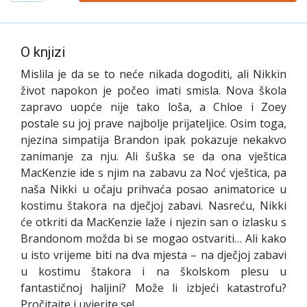
O knjizi
Mislila je da se to neće nikada dogoditi, ali Nikkin
život napokon je počeo imati smisla. Nova škola
zapravo uopće nije tako loša, a Chloe i Zoey
postale su joj prave najbolje prijateljice. Osim toga,
njezina simpatija Brandon ipak pokazuje nekakvo
zanimanje za nju. Ali šuška se da ona vještica
MacKenzie ide s njim na zabavu za Noć vještica, pa
naša Nikki u očaju prihvaća posao animatorice u
kostimu štakora na dječjoj zabavi. Nasreću, Nikki
će otkriti da MacKenzie laže i njezin san o izlasku s
Brandonom možda bi se mogao ostvariti… Ali kako
u isto vrijeme biti na dva mjesta – na dječjoj zabavi
u kostimu štakora i na školskom plesu u
fantastičnoj haljini? Može li izbjeći katastrofu?
Pročitajte i uvjerite se!