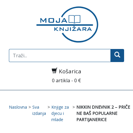
Search
for:
Košarica
0 artikla - 0 €
Naslovna
>
Sva
>
Knjige za
>
NIKKIN DNEVNIK 2 – PRIČE
izdanja
djecu i
NE BAŠ POPULARNE
mlade
PARTIJANERICE