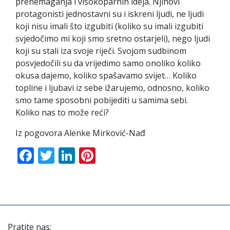
prenemaganja i visokoparnih ideja. Njihovi
protagonisti jednostavni su i iskreni ljudi, ne ljudi
koji nisu imali što izgubiti (koliko su imali izgubiti
svjedočimo mi koji smo sretno ostarjeli), nego ljudi
koji su stali iza svoje riječi. Svojom sudbinom
posvjedočili su da vrijedimo samo onoliko koliko
okusa dajemo, koliko spašavamo svijet… Koliko
topline i ljubavi iz sebe ižarujemo, odnosno, koliko
smo tame sposobni pobijediti u samima sebi.
Koliko nas to može reći?
Iz pogovora Alenke Mirković-Nađ
Facebook
Twitter
LinkedIn
Pinterest
Pratite nas: