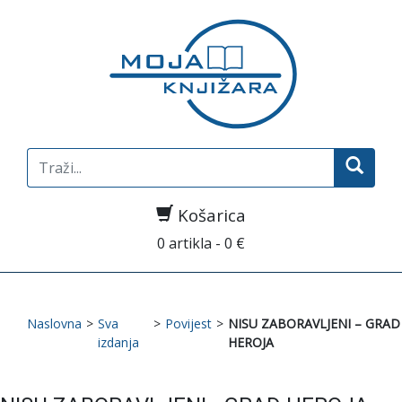
Search
for:
Košarica
0 artikla - 0 €
Naslovna
>
Sva
>
Povijest
>
NISU ZABORAVLJENI – GRAD
izdanja
HEROJA