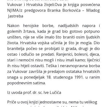
Vukovar i Hrvatska živjeli.Ova je knjiga posvećena
NJIMA.Iz predgovora Branka Borkovića – Mladog
Jastreba
Nakon herojske borbe, nadljudskih napora i
golemih žrtava, kada je grad bio gotovo potpuno
uništen, nije se više imalo što braniti osim ljudskih
života. Hrvatska vojska učinila je što je mogla. Dio
branitelja počeo se probijati iz grada, drugi je dio
ostao i odlučio se predati. Ranjenici, bolesni, djeca,
stari i nemoćni nisu mogli i nisu imali kamo; liječnici
ih nisu htjeli ostaviti. Teška i neravnopravna borba
za Vukovar završila je predajom ostataka hrvatskih
snaga u ponedjeljak 18. studenoga 1991. u ranim
popodnevnim satima.
Iz uvoda prof. dr. sc. Ive Lučića
Priče u ovoj knjizi jednostavne su, nema tu velikog