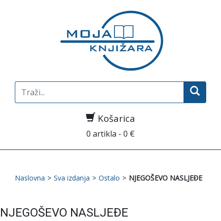
Search
for:
Košarica
0 artikla - 0 €
Naslovna
>
Sva izdanja
>
Ostalo
>
NJEGOŠEVO NASLJEĐE
NJEGOŠEVO NASLJEĐE