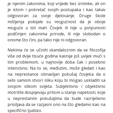
je njenim zakonima, koji vrijede bez iznimke, ali on
je istom i pokretač svojih postupaka i kao takav
odgovoran za svoje djelovanje. Druge škole
mišljenja pobijale su mogućnost da je oboje
moguće u isti mah. Čovjek ili nije u potpunosti
podčinjen zakonima prirode, ili nije slobodan o
onome što čini, pa tako nije ni odgovoran.
Nekima će se učiniti skandaloznim da se filozofija
više od dvije tisuće godina kasnije još uvijek muči s
tim problemom, u najnovije doba čak i posebno
intenzivno. Na to se, međutim, može gledati i kao
na neprestance obnavljan pokušaj čovjeka da o
sebi samom stvori sliku koju bi mogao uskladiti sa
svojom slikom svijeta. Subjektivno i objektivno
motrište dospijevaju pritom u stanje napetosti, koje
u neprestanim pokušajima da bude razriješeno
prisiljava da se razjasni ono na što gledamo kao na
specifično ljudsko.