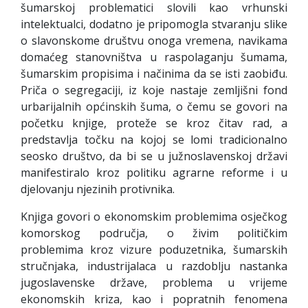
šumarskoj problematici slovili kao vrhunski
intelektualci, dodatno je pripomogla stvaranju slike
o slavonskome društvu onoga vremena, navikama
domaćeg stanovništva u raspolaganju šumama,
šumarskim propisima i načinima da se isti zaobiđu.
Priča o segregaciji, iz koje nastaje zemljišni fond
urbarijalnih općinskih šuma, o čemu se govori na
početku knjige, proteže se kroz čitav rad, a
predstavlja točku na kojoj se lomi tradicionalno
seosko društvo, da bi se u južnoslavenskoj državi
manifestiralo kroz politiku agrarne reforme i u
djelovanju njezinih protivnika.
Knjiga govori o ekonomskim problemima osječkog
komorskog područja, o živim političkim
problemima kroz vizure poduzetnika, šumarskih
stručnjaka, industrijalaca u razdoblju nastanka
jugoslavenske države, problema u vrijeme
ekonomskih kriza, kao i popratnih fenomena