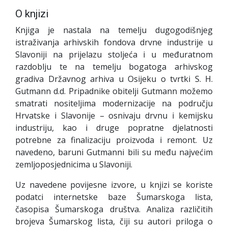
O knjizi
Knjiga je nastala na temelju dugogodišnjeg
istraživanja arhivskih fondova drvne industrije u
Slavoniji na prijelazu stoljeća i u međuratnom
razdoblju te na temelju bogatoga arhivskog
gradiva Državnog arhiva u Osijeku o tvrtki S. H.
Gutmann d.d. Pripadnike obitelji Gutmann možemo
smatrati nositeljima modernizacije na području
Hrvatske i Slavonije – osnivaju drvnu
i kemijsku
industriju, kao i druge popratne djelatnosti
potrebne za finalizaciju proizvoda i remont. Uz
navedeno, baruni Gutmanni bili su među najvećim
zemljoposjednicima u Slavoniji.
Uz navedene povijesne izvore, u knjizi se koriste
podatci internetske baze Šumarskoga lista,
časopisa Šumarskoga društva. Analiza različitih
brojeva Šumarskog lista, čiji su autori priloga o