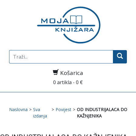
Search
for:
Košarica
0 artikla - 0 €
Naslovna
>
Sva
>
Povijest
>
OD INDUSTRIJALACA DO
izdanja
KAŽNJENIKA