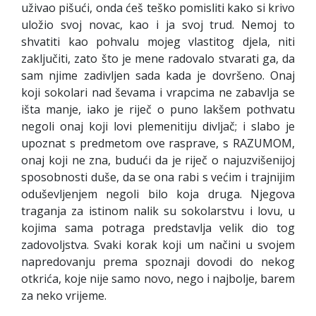
uživao pišući, onda ćeš teško pomisliti kako si krivo
uložio svoj novac, kao i ja svoj trud. Nemoj to
shvatiti kao pohvalu mojeg vlastitog djela, niti
zaključiti, zato što je mene radovalo stvarati ga, da
sam njime zadivljen sada kada je dovršeno. Onaj
koji sokolari nad ševama i vrapcima ne zabavlja se
išta manje, iako je riječ o puno lakšem pothvatu
negoli onaj koji lovi plemenitiju divljač; i slabo je
upoznat s predmetom ove rasprave, s RAZUMOM,
onaj koji ne zna, budući da je riječ o najuzvišenijoj
sposobnosti duše, da se ona rabi s većim i trajnijim
oduševljenjem negoli bilo koja druga. Njegova
traganja za istinom nalik su sokolarstvu i lovu, u
kojima sama potraga predstavlja velik dio tog
zadovoljstva. Svaki korak koji um načini u svojem
napredovanju prema spoznaji dovodi do nekog
otkrića, koje nije samo novo, nego i najbolje, barem
za neko vrijeme.