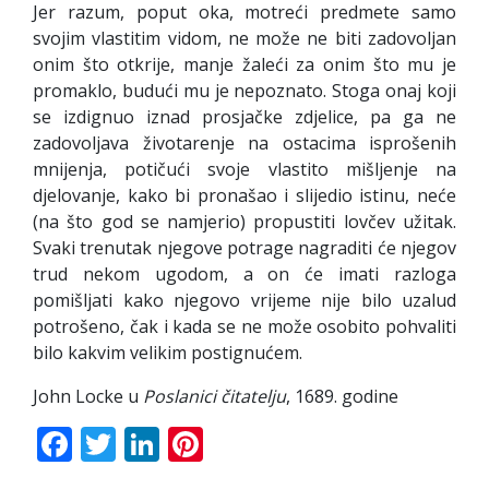
Jer razum, poput oka, motreći predmete samo
svojim vlastitim vidom, ne može ne biti zadovoljan
onim što otkrije, manje žaleći za onim što mu je
promaklo, budući mu je nepoznato. Stoga onaj koji
se izdignuo iznad prosjačke zdjelice, pa ga ne
zadovoljava životarenje na ostacima isprošenih
mnijenja, potičući svoje vlastito mišljenje na
djelovanje, kako bi pronašao i slijedio istinu, neće
(na što god se namjerio) propustiti lovčev užitak.
Svaki trenutak njegove potrage nagraditi će njegov
trud nekom ugodom, a on će imati razloga
pomišljati kako njegovo vrijeme nije bilo uzalud
potrošeno, čak i kada se ne može osobito pohvaliti
bilo kakvim velikim postignućem.
John Locke u
Poslanici čitatelju
, 1689. godine
Facebook
Twitter
LinkedIn
Pinterest