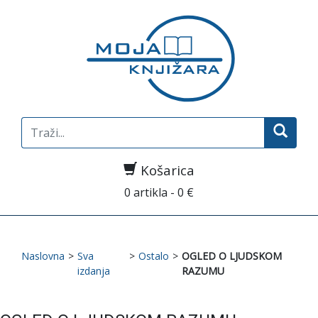
Search
for:
Košarica
0 artikla - 0 €
Naslovna
>
Sva
>
Ostalo
>
OGLED O LJUDSKOM
izdanja
RAZUMU