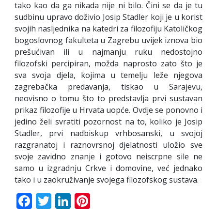
tako kao da ga nikada nije ni bilo. Čini se da je tu
sudbinu upravo doživio Josip Stadler koji je u korist
svojih nasljednika na katedri za filozofiju Katoličkog
bogoslovnog fakulteta u Zagrebu uvijek iznova bio
prešućivan ili u najmanju ruku nedostojno
filozofski percipiran, možda naprosto zato što je
sva svoja djela, kojima u temelju leže njegova
zagrebačka predavanja, tiskao u Sarajevu,
neovisno o tomu što to predstavlja prvi sustavan
prikaz filozofije u Hrvata uopće. Ovdje se ponovno i
jedino želi svratiti pozornost na to, koliko je Josip
Stadler, prvi nadbiskup vrhbosanski, u svojoj
razgranatoj i raznovrsnoj djelatnosti uložio sve
svoje zavidno znanje i gotovo neiscrpne sile ne
samo u izgradnju Crkve i domovine, već jednako
tako i u zaokruživanje svojega filozofskog sustava.
Facebook
Twitter
LinkedIn
Pinterest