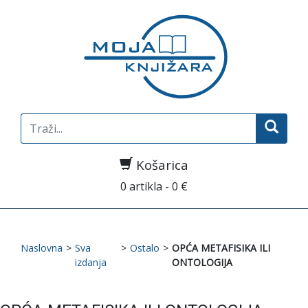
Search
for:
Košarica
0 artikla - 0 €
Naslovna
>
Sva
>
Ostalo
>
OPĆA METAFISIKA ILI
izdanja
ONTOLOGIJA