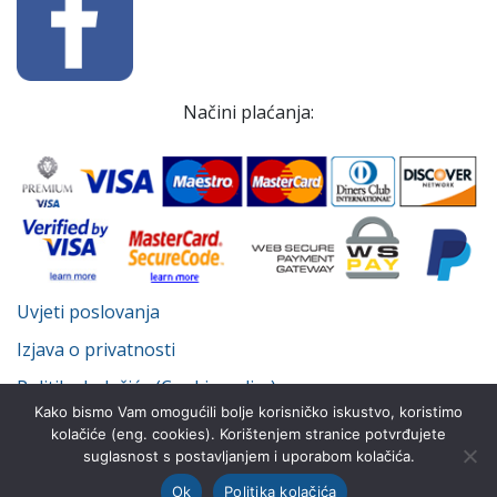
Načini plaćanja:
Uvjeti poslovanja
Izjava o privatnosti
Politika kolačića (Cookie policy)
Kako bismo Vam omogućili bolje korisničko iskustvo, koristimo
kolačiće (eng. cookies). Korištenjem stranice potvrđujete
suglasnost s postavljanjem i uporabom kolačića.
© Despot Infinitus d.o.o. 2022.-2026. Sva prava pridržana.
Ok
Politika kolačića