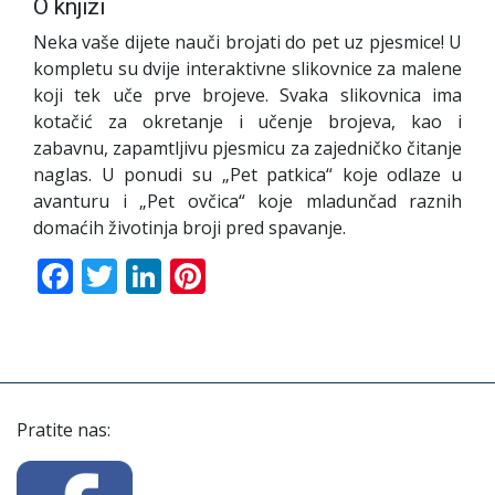
O knjizi
Neka vaše dijete nauči brojati do pet uz pjesmice! U
kompletu su dvije interaktivne slikovnice za malene
koji tek uče prve brojeve. Svaka slikovnica ima
kotačić za okretanje i učenje brojeva, kao i
zabavnu, zapamtljivu pjesmicu za zajedničko čitanje
naglas. U ponudi su „Pet patkica“ koje odlaze u
avanturu i „Pet ovčica“ koje mladunčad raznih
domaćih životinja broji pred spavanje.
Facebook
Twitter
LinkedIn
Pinterest
Pratite nas: