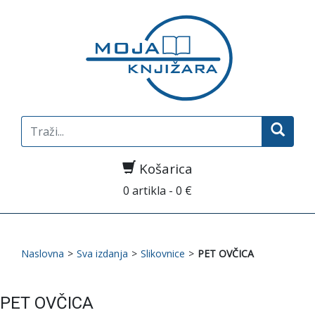
Search
for:
Košarica
0 artikla - 0 €
Naslovna
>
Sva izdanja
>
Slikovnice
>
PET OVČICA
PET OVČICA