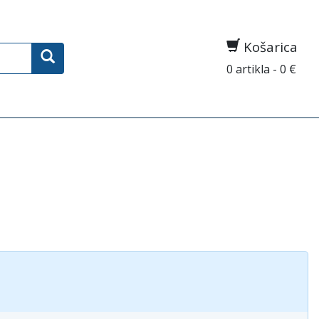
Košarica
0 artikla - 0 €