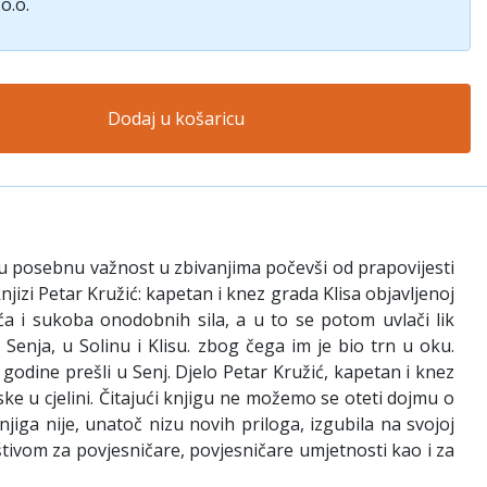
o.o.
Dodaj u košaricu
isu posebnu važnost u zbivanjima počevši od prapovijesti
knjizi Petar Kružić: kapetan i knez grada Klisa objavljenoj
eća i sukoba onodobnih sila, a u to se potom uvlači lik
Senja, u Solinu i Klisu. zbog čega im je bio trn u oku.
godine prešli u Senj. Djelo Petar Kružić, kapetan i knez
ke u cjelini. Čitajući knjigu ne možemo se oteti dojmu o
jiga nije, unatoč nizu novih priloga, izgubila na svojoj
štivom za povjesničare, povjesničare umjetnosti kao i za