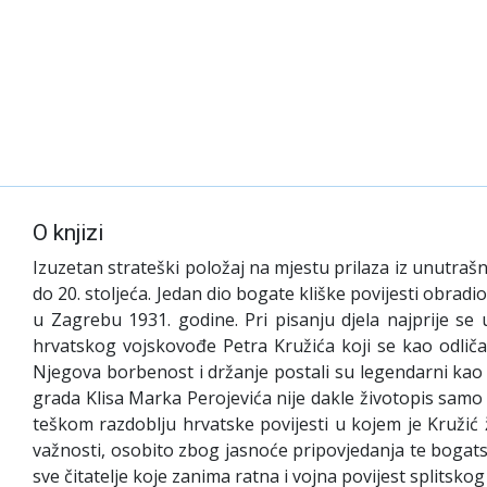
O knjizi
Izuzetan strateški položaj na mjestu prilaza iz unutraš
do 20. stoljeća. Jedan dio bogate kliške povijesti obradio
u Zagrebu 1931. godine. Pri pisanju djela najprije se 
hrvatskog vojskovođe Petra Kružića koji se kao odličan
Njegova borbenost i držanje postali su legendarni kao i
grada Klisa Marka Perojevića nije dakle životopis samo 
teškom razdoblju hrvatske povijesti u kojem je Kružić ž
važnosti, osobito zbog jasnoće pripovjedanja te bogatst
sve čitatelje koje zanima ratna i vojna povijest splitskog