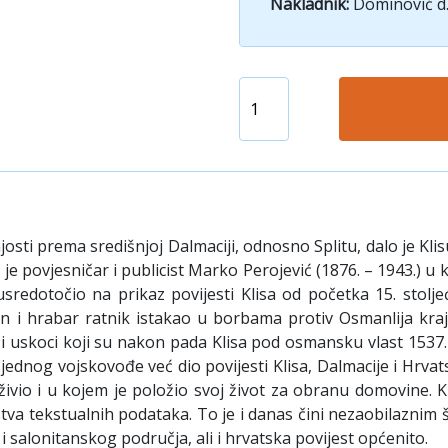
Nakladnik:
Dominović d.
njosti prema središnjoj Dalmaciji, odnosno Splitu, dalo je Kl
 je povjesničar i publicist Marko Perojević (1876. – 1943.) u 
usredotočio na prikaz povijesti Klisa od početka 15. stolj
 i hrabar ratnik istakao u borbama protiv Osmanlija kraj 
 uskoci koji su nakon pada Klisa pod osmansku vlast 1537. 
jednog vojskovođe već dio povijesti Klisa, Dalmacije i Hrvats
ivio i u kojem je položio svoj život za obranu domovine. Kn
va tekstualnih podataka. To je i danas čini nezaobilaznim 
 i salonitanskog područja, ali i hrvatska povijest općenito.