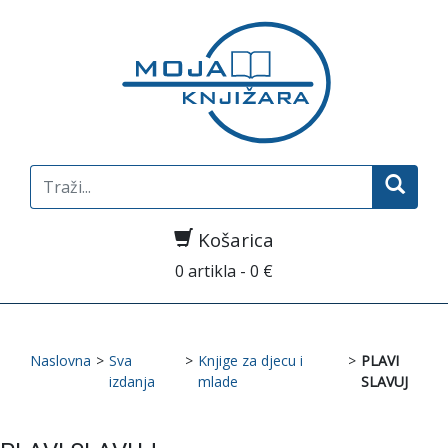
Search
for:
Košarica
0 artikla - 0 €
Naslovna
>
Sva
>
Knjige za djecu i
>
PLAVI
izdanja
mlade
SLAVUJ