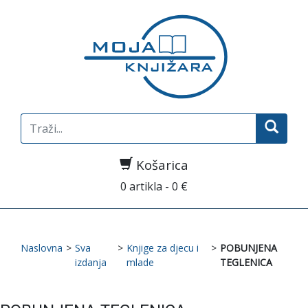
Search
for:
Košarica
0 artikla - 0 €
Naslovna
>
Sva
>
Knjige za djecu i
>
POBUNJENA
izdanja
mlade
TEGLENICA