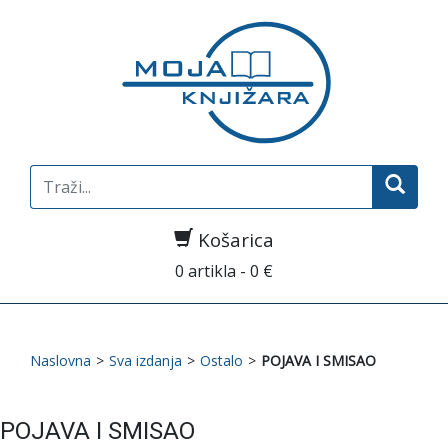
Search
for:
Košarica
0 artikla - 0 €
Naslovna
>
Sva izdanja
>
Ostalo
>
POJAVA I SMISAO
POJAVA I SMISAO