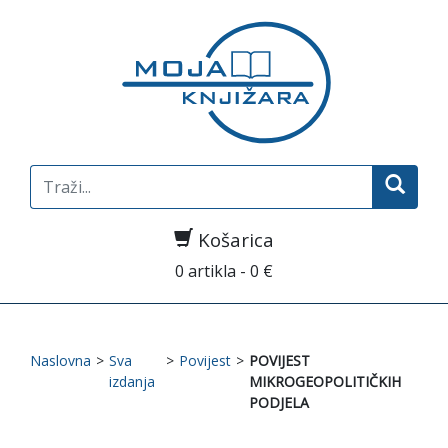
Search
for:
Košarica
0 artikla - 0 €
Naslovna
>
Sva
>
Povijest
>
POVIJEST
izdanja
MIKROGEOPOLITIČKIH
PODJELA