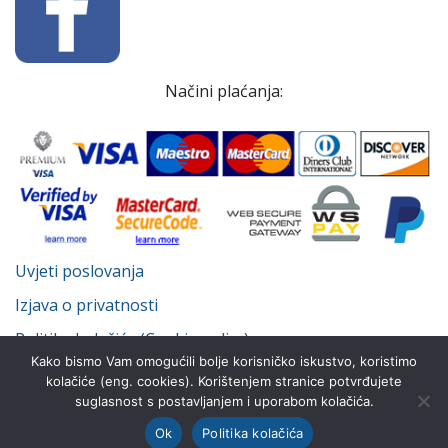
Načini plaćanja:
Uvjeti poslovanja
Izjava o privatnosti
Politika kolačića (Cookie policy)
Kako bismo Vam omogućili bolje korisničko iskustvo, koristimo
kolačiće (eng. cookies). Korištenjem stranice potvrđujete
suglasnost s postavljanjem i uporabom kolačića.
© Despot Infinitus d.o.o. 2022.-2026. Sva prava pridržana.
Ok
Politika kolačića