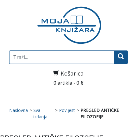
Search
for:
Košarica
0 artikla - 0 €
Naslovna
>
Sva
>
Povijest
>
PREGLED ANTIČKE
izdanja
FILOZOFIJE