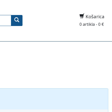
Košarica
0 artikla - 0 €