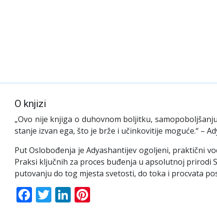
O knjizi
„Ovo nije knjiga o duhovnom boljitku, samopoboljšanju 
stanje izvan ega, što je brže i učinkovitije moguće.“ – A
Put Oslobođenja je Adyashantijev ogoljeni, praktični v
Praksi ključnih za proces buđenja u apsolutnoj prirodi S
putovanju do tog mjesta svetosti, do toka i procvata pos
Facebook
Twitter
LinkedIn
Pinterest