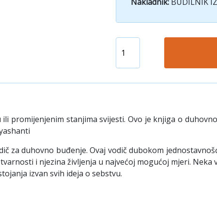
Nakladnik:
BUDILNIK I
ili promijenjenim stanjima svijesti. Ovo je knjiga o duho
dyashanti
odič za duhovno buđenje. Ovaj vodič dubokom jednostavnošću 
tvarnosti i njezina življenja u najvećoj mogućoj mjeri. Neka
tojanja izvan svih ideja o sebstvu.