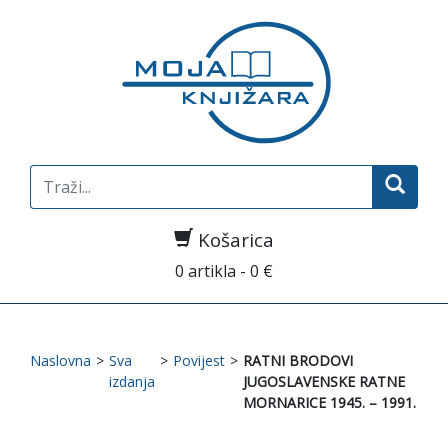
Search
for:
Košarica
0 artikla - 0 €
Naslovna
>
Sva
>
Povijest
>
RATNI BRODOVI
izdanja
JUGOSLAVENSKE RATNE
MORNARICE 1945. – 1991.