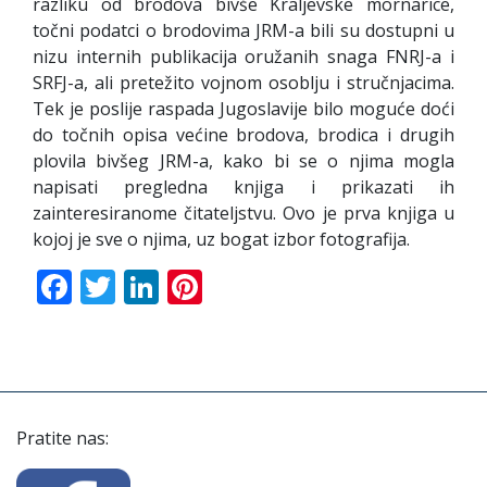
razliku od brodova bivše Kraljevske mornarice,
točni podatci o brodovima JRM-a bili su dostupni u
nizu internih publikacija oružanih snaga FNRJ-a i
SRFJ-a, ali pretežito vojnom osoblju i stručnjacima.
Tek je poslije raspada Jugoslavije bilo moguće doći
do točnih opisa većine brodova, brodica i drugih
plovila bivšeg JRM-a, kako bi se o njima mogla
napisati pregledna knjiga i prikazati ih
zainteresiranome čitateljstvu. Ovo je prva knjiga u
kojoj je sve o njima, uz bogat izbor fotografija.
Facebook
Twitter
LinkedIn
Pinterest
Pratite nas: