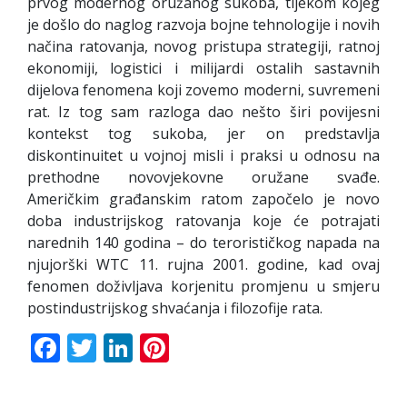
prvog modernog oružanog sukoba, tijekom kojeg
je došlo do naglog razvoja bojne tehnologije i novih
načina ratovanja, novog pristupa strategiji, ratnoj
ekonomiji, logistici i milijardi ostalih sastavnih
dijelova fenomena koji zovemo moderni, suvremeni
rat. Iz tog sam razloga dao nešto širi povijesni
kontekst tog sukoba, jer on predstavlja
diskontinuitet u vojnoj misli i praksi u odnosu na
prethodne novovjekovne oružane svađe.
Američkim građanskim ratom započelo je novo
doba industrijskog ratovanja koje će potrajati
narednih 140 godina – do terorističkog napada na
njujorški WTC 11. rujna 2001. godine, kad ovaj
fenomen doživljava korjenitu promjenu u smjeru
postindustrijskog shvaćanja i filozofije rata.
Facebook
Twitter
LinkedIn
Pinterest