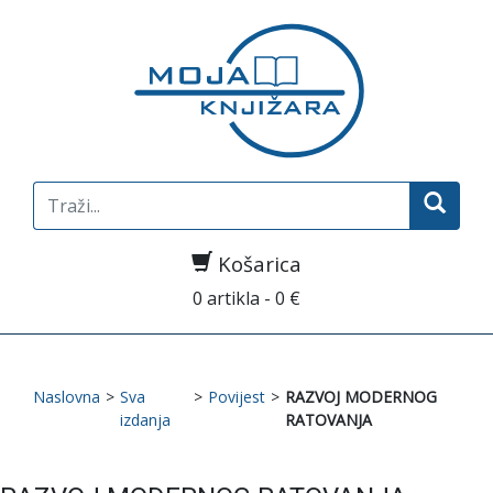
Search
for:
Košarica
0 artikla - 0 €
Naslovna
>
Sva
>
Povijest
>
RAZVOJ MODERNOG
izdanja
RATOVANJA