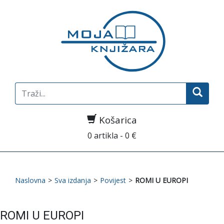
Search
for:
Košarica
0 artikla - 0 €
Naslovna
>
Sva izdanja
>
Povijest
>
ROMI U EUROPI
ROMI U EUROPI