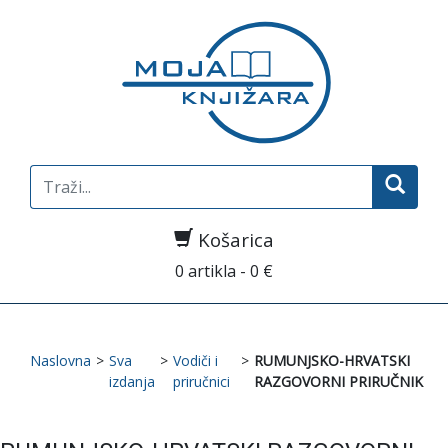
Search
for:
Košarica
0 artikla - 0 €
Naslovna
>
Sva
>
Vodiči i
>
RUMUNJSKO-HRVATSKI
izdanja
priručnici
RAZGOVORNI PRIRUČNIK