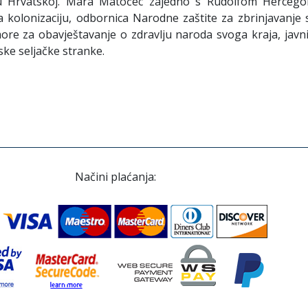
u Hrvatskoj. Mara Matočec zajedno s Rudolfom Hercegom 
a kolonizaciju, odbornica Narodne zaštite za zbrinjavanje
re za obavještavanje o zdravlju naroda svoga kraja, javni
ke seljačke stranke.
Načini plaćanja: