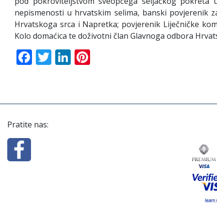
pod pokroviteljstvom sveopćega seljačkog pokreta 
nepismenosti u hrvatskim selima, banski povjerenik z
Hrvatskoga srca i Napretka; povjerenik Liječničke komo
Kolo domaćica te doživotni član Glavnoga odbora Hrvats
Facebook
Twitter
LinkedIn
Pinterest
Pratite nas: