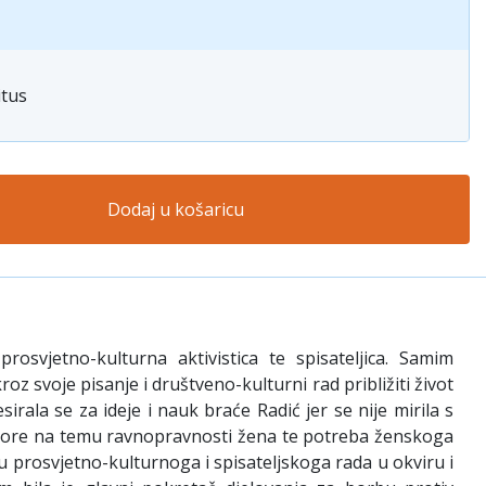
itus
Dodaj u košaricu
rosvjetno-kulturna aktivistica te spisateljica. Samim
oz svoje pisanje i društveno-kulturni rad približiti život
sirala se za ideje i nauk braće Radić jer se nije mirila s
 govore na temu ravnopravnosti žena te potreba ženskoga
u prosvjetno-kulturnoga i spisateljskoga rada u okviru i