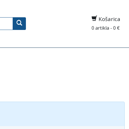
Košarica
0 artikla - 0 €