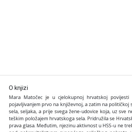
O knjizi
Mara Matočec je u cjelokupnoj hrvatskoj povijesti os
pojavljivanjem prvo na književnoj, a zatim na političkoj 
sela, seljaka, a prije svega žene-udovice koja, uz sve ne
teškim položajem hrvatskoga sela. Pridružila se Hrvats
prava glasa. Međutim, njezinu aktivnost u HSS-u ne treb