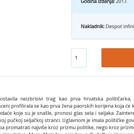
Godina izdanja:
2017.
Nakladnik:
Despot infin
tavila neizbrisivi trag kao prva hrvatska političarka, p
sceni profilirala se kao prva žena paorskih korijena koja će kr
daće koje su je snašle, pronosi glas sela i seljaka. Zaintere
koj pučkoj seljačkoj stranci. Uglavnom je imala političke
a promatrati najviše kroz prizmu politike, nego kroz prizm