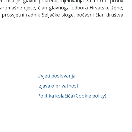
bila je glavni pokretač djelovanja za borbu protiv
 siromašne djece, član glavnoga odbora Hrvatske žene,
 prosvjetni radnik Seljačke sloge, počasni član društva
Uvjeti poslovanja
Izjava o privatnosti
Politika kolačića (Cookie policy)