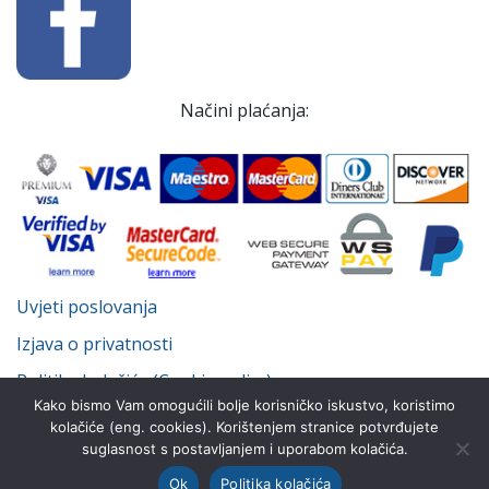
Načini plaćanja:
Uvjeti poslovanja
Izjava o privatnosti
Politika kolačića (Cookie policy)
Kako bismo Vam omogućili bolje korisničko iskustvo, koristimo
kolačiće (eng. cookies). Korištenjem stranice potvrđujete
suglasnost s postavljanjem i uporabom kolačića.
© Despot Infinitus d.o.o. 2022.-2026. Sva prava pridržana.
Ok
Politika kolačića