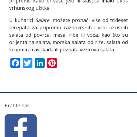
pripreme kako bi vaše jelo ili slastica imalo okus
vrhunskog užitka.
U kuharici
Salate
možete pronaći više od trideset
recepata za pripremu raznovrsnih i vrlo ukusnih
salata od povrća, mesa, ribe ili voća, kao što su
orijentalna salata, morska salata od riže, salata od
krupmira i avokada ili poznata vezirova salata.
Facebook
Twitter
LinkedIn
Pinterest
Pratite nas: