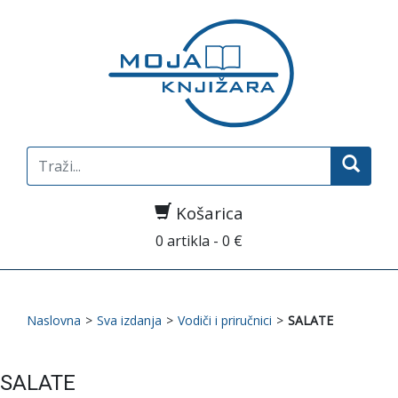
Search
for:
Košarica
0 artikla - 0 €
Naslovna
>
Sva izdanja
>
Vodiči i priručnici
>
SALATE
SALATE