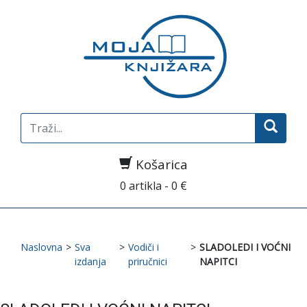
Search
for:
Košarica
0 artikla - 0 €
Naslovna
>
Sva
>
Vodiči i
>
SLADOLEDI I VOĆNI
izdanja
priručnici
NAPITCI