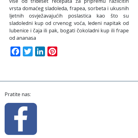
više od trideset recepata za pripremu različitih
vrsta domaćeg sladoleda, frapea, sorbeta i ukusnih
ljetnih osvježavajućih poslastica kao što su
sladoledni kup od crvenog voća, ledeni napitak od
lubenice i čaja ili pak, bogati čokoladni kup ili frape
od ananasa
Facebook
Twitter
LinkedIn
Pinterest
Pratite nas: