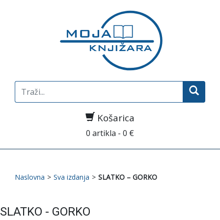
Search
for:
Košarica
0 artikla - 0 €
Naslovna
>
Sva izdanja
>
SLATKO – GORKO
SLATKO - GORKO