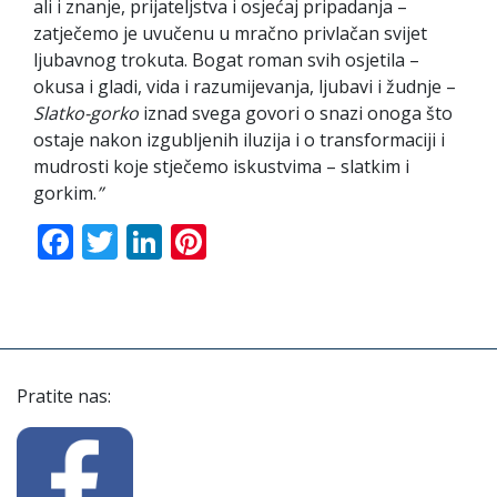
ali i znanje, prijateljstva i osjećaj pripadanja –
zatječemo je uvučenu u mračno privlačan svijet
ljubavnog trokuta. Bogat roman svih osjetila –
okusa i gladi, vida i razumijevanja, ljubavi i žudnje –
Slatko-gorko
iznad svega govori o snazi onoga što
ostaje nakon izgubljenih iluzija i o transformaciji i
mudrosti koje stječemo iskustvima – slatkim i
gorkim.
”
Facebook
Twitter
LinkedIn
Pinterest
Pratite nas: