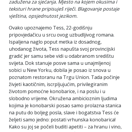
zadužena za sjećanja. Mjesto na kojem okusima i
teksturi hrane pripisuješ riječi. Blagovanje postaje
vještina, opsjednutost jezikom.
Ovako upoznajemo Tess, 22-godišnju
pripovjedačicu u srcu ovog uzbudljivog romana.
Ispaljena naglo poput metka iz dosadnog,
uhodanog života, Tess napušta svoj provincijski
gradić jer samu sebe vidi u odabranom središtu
svijeta. Dok stanuje posve sama u unajmljenoj
sobici u New Yorku, dobila je posao iz snova u
poznatom restoranu na Trgu Union. Tada počinje
živjeti kaotičnim, iscrpljujućim, privilegiranim
životom pomoćne konobarice, i na poslu i u
slobodno vrijeme. Okružena ambicioznim ljudima
kojima je konobarski posao samo prolazna stanica
na putu do boljeg posla, slave i bogatstva Tess će
željeti samo jedno: postati vrhunska konobarica!
Kako su joj se počeli buditi apetiti – za hranu i vino,