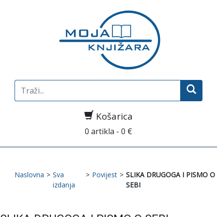
Search
for:
Košarica
0 artikla - 0 €
Naslovna
>
Sva
>
Povijest
>
SLIKA DRUGOGA I PISMO O
izdanja
SEBI