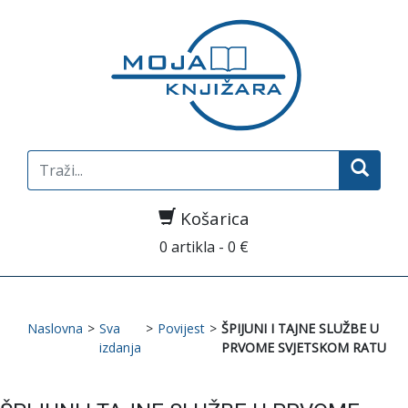
Search
for:
Košarica
0 artikla - 0 €
Naslovna
>
Sva
>
Povijest
>
ŠPIJUNI I TAJNE SLUŽBE U
izdanja
PRVOME SVJETSKOM RATU