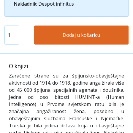
Nakladnik:
Despot infinitus
Dodaj u košaricu
O knjizi
Zaraćene strane su za špijunsko-obavještajne
aktivnosti od 1914. do 1918. godine anga žirale više
od 45 000 špijuna, specijalnih agenata i doušnika.
Jedna od oso bitosti HUMINT-a (Human
Intelligence) u Prvome svjetskom ratu bila je
značajna angažiranost žena, posebno u
obavještajnim službama Francuske i Njemačke.
Turska je bila jedina država koja u obavještajne
svrhe tijekom rata nije angažirala žene. Nekoliko