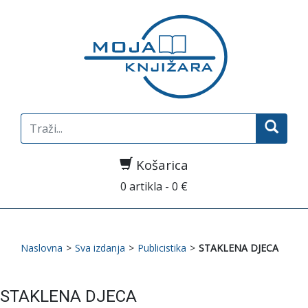
Search
for:
Košarica
0 artikla - 0 €
Naslovna
>
Sva izdanja
>
Publicistika
>
STAKLENA DJECA
STAKLENA DJECA