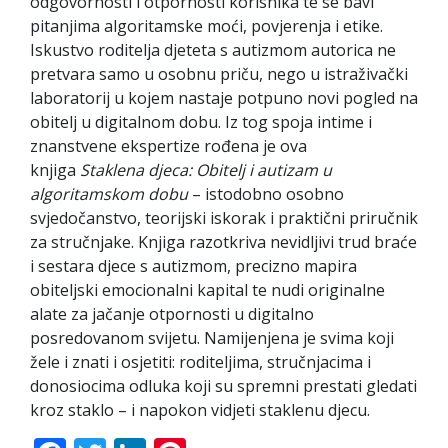
odgovornosti i otpornosti korisnika te se bavi
pitanjima algoritamske moći, povjerenja i etike.
Iskustvo roditelja djeteta s autizmom autorica ne
pretvara samo u osobnu priču, nego u istraživački
laboratorij u kojem nastaje potpuno novi pogled na
obitelj u digitalnom dobu. Iz tog spoja intime i
znanstvene ekspertize rođena je ova
knjiga
Staklena djeca: Obitelj i autizam u
algoritamskom dobu
– istodobno osobno
svjedočanstvo, teorijski iskorak i praktični priručnik
za stručnjake. Knjiga razotkriva nevidljivi trud braće
i sestara djece s autizmom, precizno mapira
obiteljski emocionalni kapital te nudi originalne
alate za jačanje otpornosti u digitalno
posredovanom svijetu. Namijenjena je svima koji
žele i znati i osjetiti: roditeljima, stručnjacima i
donosiocima odluka koji su spremni prestati gledati
kroz staklo – i napokon vidjeti staklenu djecu.