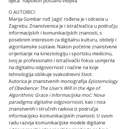
djeca” napokon postanu vidljiva.
O AUTORICI:
Marija Gombar rođ. Jagić rođena je i odrasla u
Zagrebu. Znanstvenica je i istraživačica u području
informacijskih i komunikacijskih znanosti, s
posebnim interesom za digitalnu kulturu, obitelji i
algoritamske sustave. Nakon početne znanstvene
orijentacije na kineziologiju i sportsku medicinu,
svoj je profesionalni i istraživački fokus usmjerila
na digitalnu odgovornost i načine na koje
tehnologija oblikuje svakodnevni život.
Autorica je znanstvenih monografija
Epistemology
of Obedience: The User’s Will in the Age of
Algorithmic Grace i Informacijska moć: Nova
paradigma digitalne odgovornosti
, kao i niza
znanstvenih i stručnih radova iz područja
informacijsko-komunikacijskih znanosti. U svom
radu razvija komunikacijske modele digitalne