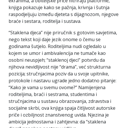
ekranima, a obiteljske priče filtriraju platforme,
knjiga pokazuje kako se pažnja, krivnja i šutnja
raspodjeljuju između djeteta s dijagnozom, njegove
braće i sestara, roditelja i sustava.
“Staklena djeca” nije priručnik s gotovim savjetima,
nego tekst koji daje jezik onome o čemu se
godinama šutjelo. Roditeljima nudi ogledalo u
kojem se umor i ambivalencija ne tumače kao
osobni neuspjeh; “staklenoj djeci” potvrdu da
njihova nevidljivost nije “drama”, već strukturna
pozicija; stručnjacima poziv da u svoje upitnike,
protokole i nastavu ugrade jedno dodatno pitanje:
“Kako je vama u svemu ovome?” Namijenjena
roditeljima, braći i sestrama, studentima i
stručnjacima u sustavu obrazovanja, zdravstva i
socijalne skrbi, ova knjiga spaja čitljivost autorske
priče i ozbiljnost znanstvenog uvida. Njezina je
ambicija jednostavna i zahtjevna: da “staklena