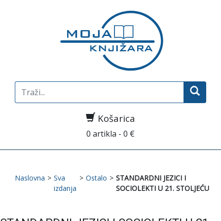
Search
for:
Košarica
0 artikla - 0 €
Naslovna
>
Sva
>
Ostalo
>
STANDARDNI JEZICI I
izdanja
SOCIOLEKTI U 21. STOLJEĆU