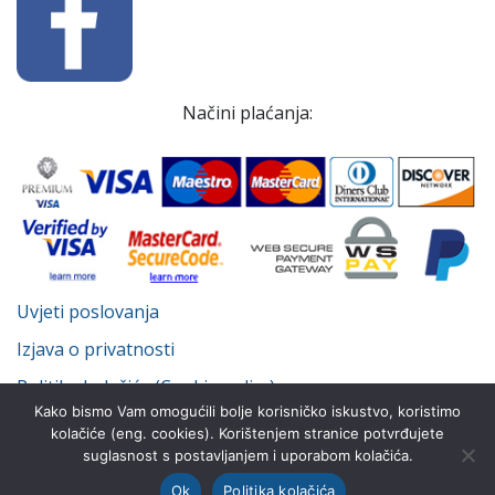
Načini plaćanja:
Uvjeti poslovanja
Izjava o privatnosti
Politika kolačića (Cookie policy)
Kako bismo Vam omogućili bolje korisničko iskustvo, koristimo
kolačiće (eng. cookies). Korištenjem stranice potvrđujete
suglasnost s postavljanjem i uporabom kolačića.
© Despot Infinitus d.o.o. 2022.-2026. Sva prava pridržana.
Ok
Politika kolačića