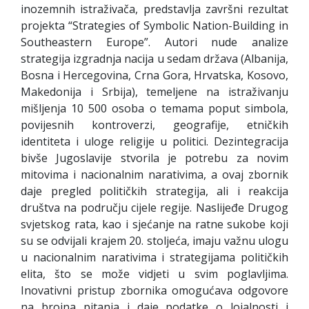
inozemnih istraživača, predstavlja završni rezultat
projekta “Strategies of Symbolic Nation-Building in
Southeastern Europe”. Autori nude analize
strategija izgradnja nacija u sedam država (Albanija,
Bosna i Hercegovina, Crna Gora, Hrvatska, Kosovo,
Makedonija i Srbija), temeljene na istraživanju
mišljenja 10 500 osoba o temama poput simbola,
povijesnih kontroverzi, geografije, etničkih
identiteta i uloge religije u politici. Dezintegracija
bivše Jugoslavije stvorila je potrebu za novim
mitovima i nacionalnim narativima, a ovaj zbornik
daje pregled političkih strategija, ali i reakcija
društva na području cijele regije. Naslijeđe Drugog
svjetskog rata, kao i sjećanje na ratne sukobe koji
su se odvijali krajem 20. stoljeća, imaju važnu ulogu
u nacionalnim narativima i strategijama političkih
elita, što se može vidjeti u svim poglavljima.
Inovativni pristup zbornika omogućava odgovore
na brojna pitanja i daje podatke o lojalnosti i