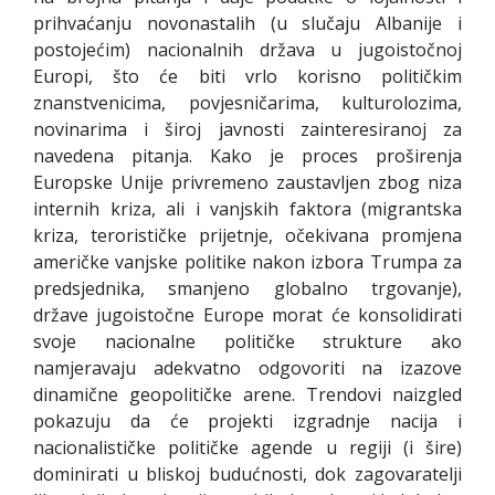
prihvaćanju novonastalih (u slučaju Albanije i
postojećim) nacionalnih država u jugoistočnoj
Europi, što će biti vrlo korisno političkim
znanstvenicima, povjesničarima, kulturolozima,
novinarima i široj javnosti zainteresiranoj za
navedena pitanja. Kako je proces proširenja
Europske Unije privremeno zaustavljen zbog niza
internih kriza, ali i vanjskih faktora (migrantska
kriza, terorističke prijetnje, očekivana promjena
američke vanjske politike nakon izbora Trumpa za
predsjednika, smanjeno globalno trgovanje),
države jugoistočne Europe morat će konsolidirati
svoje nacionalne političke strukture ako
namjeravaju adekvatno odgovoriti na izazove
dinamične geopolitičke arene. Trendovi naizgled
pokazuju da će projekti izgradnje nacija i
nacionalističke političke agende u regiji (i šire)
dominirati u bliskoj budućnosti, dok zagovaratelji