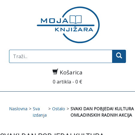
Search
for:
Košarica
0 artikla - 0 €
Naslovna
>
Sva
>
Ostalo
>
SVAKI DAN POBJEDA! KULTURA
izdanja
OMLADINSKIH RADNIH AKCIJA