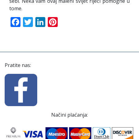
sebi. Neka vam ovaj maleni svijet riječi pomogne u
tome.
Facebook
Twitter
LinkedIn
Pinterest
Pratite nas:
Načini plaćanja: