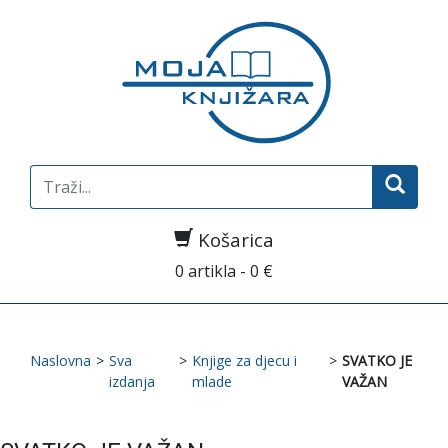
Search
for:
Košarica
0 artikla - 0 €
Naslovna
>
Sva
>
Knjige za djecu i
>
SVATKO JE
izdanja
mlade
VAŽAN