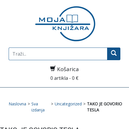
Search
for:
Košarica
0 artikla - 0 €
Naslovna
>
Sva
>
Uncategorized
>
TAKO JE GOVORIO
izdanja
TESLA