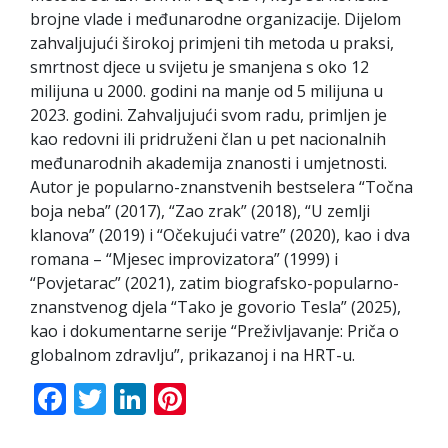
brojne vlade i međunarodne organizacije. Dijelom
zahvaljujući širokoj primjeni tih metoda u praksi,
smrtnost djece u svijetu je smanjena s oko 12
milijuna u 2000. godini na manje od 5 milijuna u
2023. godini. Zahvaljujući svom radu, primljen je
kao redovni ili pridruženi član u pet nacionalnih
međunarodnih akademija znanosti i umjetnosti.
Autor je popularno-znanstvenih bestselera “Točna
boja neba” (2017), “Zao zrak” (2018), “U zemlji
klanova” (2019) i “Očekujući vatre” (2020), kao i dva
romana – “Mjesec improvizatora” (1999) i
“Povjetarac” (2021), zatim biografsko-popularno-
znanstvenog djela “Tako je govorio Tesla” (2025),
kao i dokumentarne serije “Preživljavanje: Priča o
globalnom zdravlju”, prikazanoj i na HRT-u.
Facebook
Twitter
LinkedIn
Pinterest