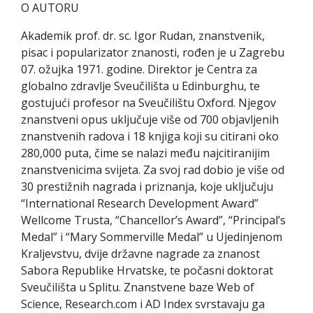
O AUTORU
Akademik prof. dr. sc. Igor Rudan, znanstvenik,
pisac i popularizator znanosti, rođen je u Zagrebu
07. ožujka 1971. godine. Direktor je Centra za
globalno zdravlje Sveučilišta u Edinburghu, te
gostujući profesor na Sveučilištu Oxford. Njegov
znanstveni opus uključuje više od 700 objavljenih
znanstvenih radova i 18 knjiga koji su citirani oko
280,000 puta, čime se nalazi među najcitiranijim
znanstvenicima svijeta. Za svoj rad dobio je više od
30 prestižnih nagrada i priznanja, koje uključuju
“International Research Development Award”
Wellcome Trusta, “Chancellor’s Award”, “Principal’s
Medal” i “Mary Sommerville Medal” u Ujedinjenom
Kraljevstvu, dvije državne nagrade za znanost
Sabora Republike Hrvatske, te počasni doktorat
Sveučilišta u Splitu. Znanstvene baze Web of
Science, Research.com i AD Index svrstavaju ga