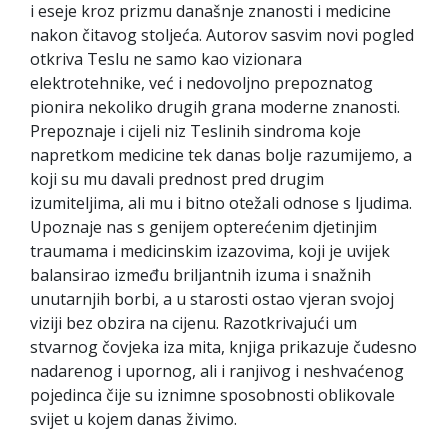
i eseje kroz prizmu današnje znanosti i medicine
nakon čitavog stoljeća. Autorov sasvim novi pogled
otkriva Teslu ne samo kao vizionara
elektrotehnike, već i nedovoljno prepoznatog
pionira nekoliko drugih grana moderne znanosti.
Prepoznaje i cijeli niz Teslinih sindroma koje
napretkom medicine tek danas bolje razumijemo, a
koji su mu davali prednost pred drugim
izumiteljima, ali mu i bitno otežali odnose s ljudima.
Upoznaje nas s genijem opterećenim djetinjim
traumama i medicinskim izazovima, koji je uvijek
balansirao između briljantnih izuma i snažnih
unutarnjih borbi, a u starosti ostao vjeran svojoj
viziji bez obzira na cijenu. Razotkrivajući um
stvarnog čovjeka iza mita, knjiga prikazuje čudesno
nadarenog i upornog, ali i ranjivog i neshvaćenog
pojedinca čije su iznimne sposobnosti oblikovale
svijet u kojem danas živimo.