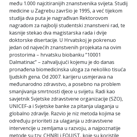
među 1.000 najcitiranijih znanstvenika svijeta. Studij
medicine u Zagrebu završio je 1995, a već tijekom
studija dva puta je nagrađivan Rektorovom
nagradom za najbolji studentski znanstveni rad, te
kasnije stekao dva magistarska rada i dvije
doktorske disertacije. U Hrvatskoj je pokrenuo
jedan od najvećih znanstvenih projekata na ovim
prostorima – hrvatsku biobanku “10001
Dalmatinac” – zahvaljujući kojemu je do danas
pronađena biomedicinska uloga za nekoliko tisuća
ljudskih gena. Od 2007. karijeru usmjerava na
međunarodno zdravstvo, a posebno na problem
smanjivanja smrtnosti djece u svijetu. Radi kao
savjetnik Svjetske zdravstvene organizacije (SZO),
UNICEF-a i Svjetske banke za pitanja ulaganja u
globalno zdravlje. Razvio je niz metoda kojima se
određuju prioriteti za ulaganja u zdravstvene
intervencije u zemljama u razvoju, a najpoznatije
metode su tzv. CHNRI i EQUIST, koje su koristile